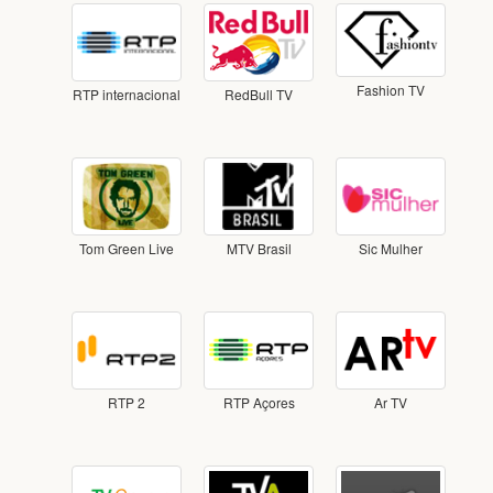
Fashion TV
RTP internacional
RedBull TV
MTV Brasil
Sic Mulher
Tom Green Live
RTP 2
RTP Açores
Ar TV