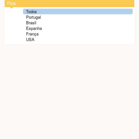
País
Todos
Portugal
Brasil
Espanha
França
USA